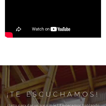
Reproductor
de
vídeo
¡TE ESCUCHAMOS!
¿Listo para dar un paso más? Empecemos hablando