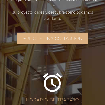
de
su proyecto o idea y descubra cómo podemos
ayudarlo.
SOLICITE UNA COTIZACIÓN


HORARIO DE TRABAJO