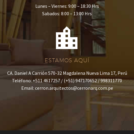
Lunes – Viernes: 9:00 – 18:30 Hrs
Sabados: 8:00 – 13:00 Hrs


ESTAMOS AQUÍ
CA. Daniel A Carrión 570-32 Magdalena Nueva Lima 17, Perú
Teléfono: +511 4617257 / (+51) 947170652 / 998311770
Email: cerron.arquitectos@cerronarq.com.pe